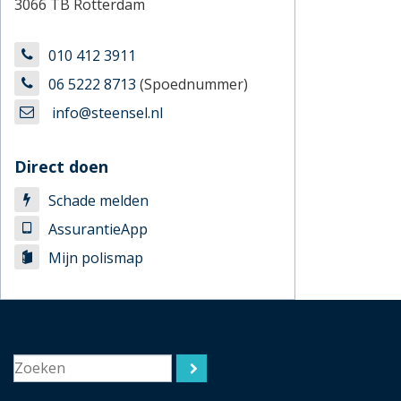
3066 TB Rotterdam
010 412 3911
06 5222 8713
(Spoednummer)
info@steensel.nl
Direct doen
Schade melden
AssurantieApp
Mijn polismap