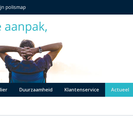
jn polismap
lier
Duurzaamheid
Klantenservice
Actueel