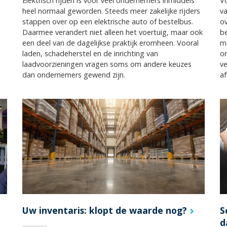
Elektrisch rijden is voor veel ondernemers inmiddels
Vo
heel normaal geworden. Steeds meer zakelijke rijders
v
stappen over op een elektrische auto of bestelbus.
ov
Daarmee verandert niet alleen het voertuig, maar ook
be
een deel van de dagelijkse praktijk eromheen. Vooral
ma
laden, schadeherstel en de inrichting van
on
laadvoorzieningen vragen soms om andere keuzes
ve
dan ondernemers gewend zijn.
af
Uw inventaris: klopt de waarde nog?
S
d