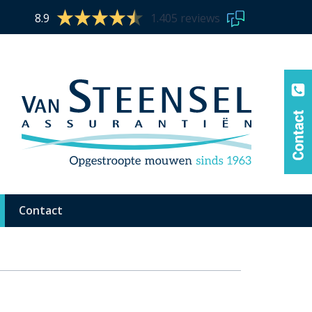
8.9
1.405 reviews
Contact