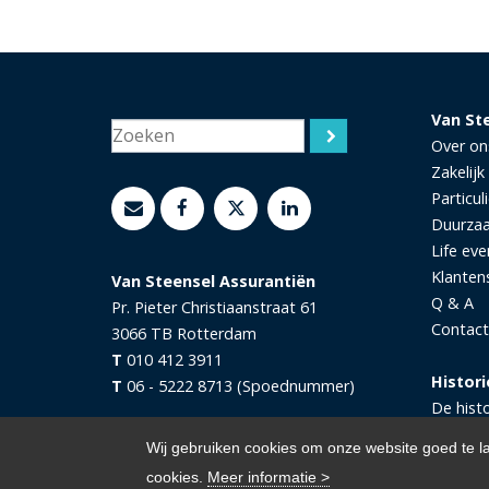
Van St
Over on
Zakelijk
Particuli
Duurza
Life eve
Klanten
Van Steensel Assurantiën
Q & A
Pr. Pieter Christiaanstraat 61
Contact
3066 TB
Rotterdam
T
010 412 3911
Histori
T
06 - 5222 8713 (Spoednummer)
De hist
Wij gebruiken cookies om onze website goed te l
cookies.
Meer informatie >