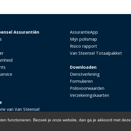
eensel Assurantiën
AssurantieApp
s
Mijn polismap
Risico rapport
er
Van Steensel Totaalpakket
amheid
nts
Downloaden
service
Dienstverlening
Formulieren
Polisvoorwaarden
Verzekeringskaarten
e
orie van Van Steensel
aten functioneren. Bezoek je onze website, dan ga je akkoord met deze