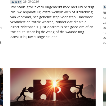
21-05-2026
Zakelijk
Inventaris groeit vaak ongemerkt mee met uw bedrijf.
Z
Nieuwe apparatuur, extra werkplekken of uitbreiding
,
Bi
van voorraad, het gebeurt stap voor stap. Daardoor
k
verandert de totale waarde, zonder dat dit altijd
va
direct zichtbaar is. Juist daarom is het goed om af en
en
pe
toe stil te staan bij de vraag of die waarde nog
he
aansluit bij uw huidige situatie.
g
pe
t
sc