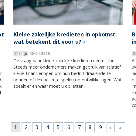
at
Kleine zakelijke kredieten in opkomst:
B
wat betekent dit voor u?
i
20-04-2026
Zakelijk
Z
n
De vraag naar kleine zakelijke kredieten neemt toe.
Al
Steeds meer ondernemers maken gebruik van relatief
uw
r
kleine financieringen om hun bedrijf draaiende te
ni
dt
houden of flexibel in te spelen op ontwikkelingen. Wat
be
k
speelt er en waar moet u op letten?
in
t
r
a
co
1
2
3
4
5
6
7
8
9
›
»