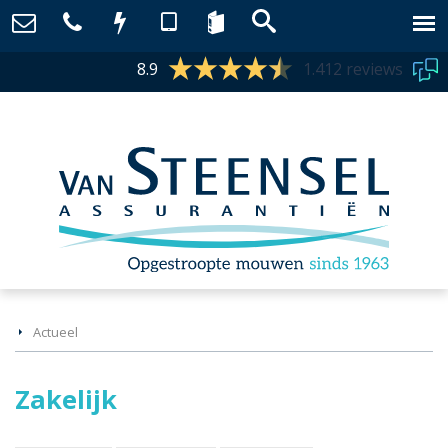
8.9
1.412 reviews
Actueel
Zakelijk