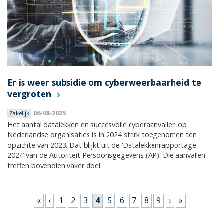
Er is weer subsidie om cyberweerbaarheid te
vergroten
06-08-2025
Zakelijk
Het aantal datalekken en succesvolle cyberaanvallen op
Nederlandse organisaties is in 2024 sterk toegenomen ten
opzichte van 2023. Dat blijkt uit de ‘Datalekkenrapportage
2024’ van de Autoriteit Persoonsgegevens (AP). Die aanvallen
treffen bovendien vaker doel.
Pagina's
«
‹
1
2
3
4
5
6
7
8
9
›
»