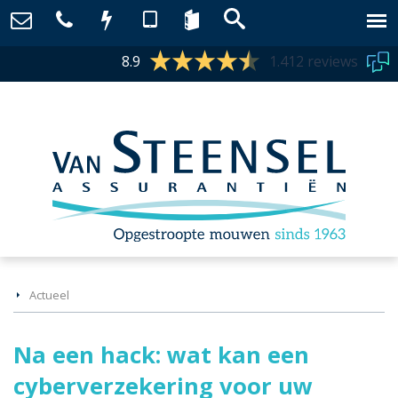
8.9
1.412 reviews
Actueel
Na een hack: wat kan een
cyberverzekering voor uw