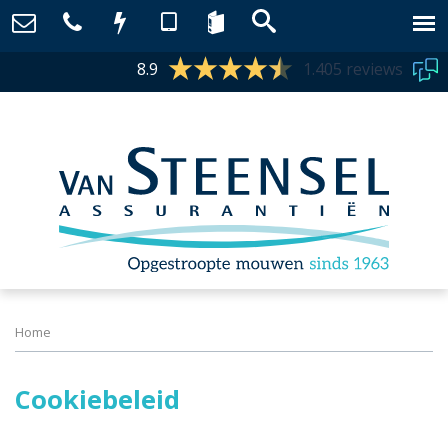
8.9
1.405 reviews
Home
Cookiebeleid