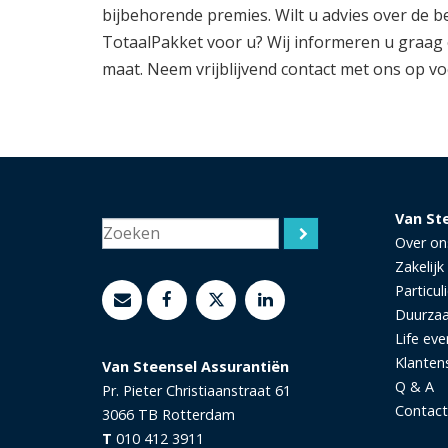
bijbehorende premies. Wilt u advies over de 
TotaalPakket voor u? Wij informeren u graag
maat. Neem vrijblijvend contact met ons op vo
Van St
Over on
Zakelijk
Particuli
Duurza
Life eve
Klanten
Van Steensel Assurantiën
Q & A
Pr. Pieter Christiaanstraat 61
Contact
3066 TB
Rotterdam
T
010 412 3911