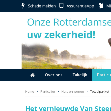
Schade melden
AssurantieApp
Mi
Over ons
Zakelijk
Particu
Home
Particulier
Huis en wonen
Totaalpakket
Het vernieuwde Van Stee