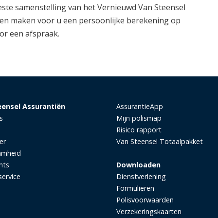
beste samenstelling van het Vernieuwd Van Steensel
 en maken voor u een persoonlijke berekening op
or een afspraak.
eensel Assurantiën
AssurantieApp
s
Mijn polismap
Risico rapport
er
Van Steensel Totaalpakket
amheid
nts
Downloaden
service
Dienstverlening
Formulieren
Polisvoorwaarden
Verzekeringskaarten