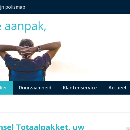
jn polismap
lier
Duurzaamheid
Klantenservice
Actueel
nsel Totaalpakket, uw