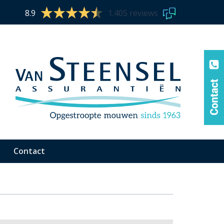
8.9
1.405 reviews
Contact