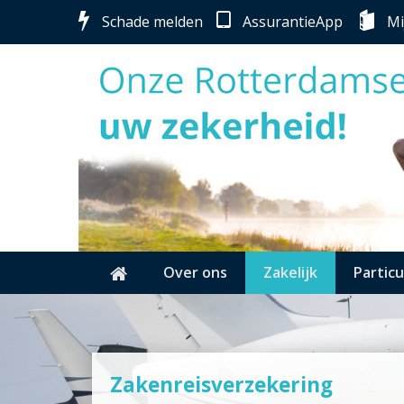
Schade melden
AssurantieApp
Mi
Over ons
Zakelijk
Particu
Zakenreisverzekering