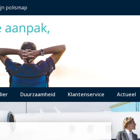
jn polismap
lier
Duurzaamheid
Klantenservice
Actueel