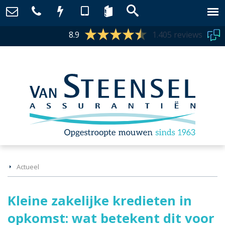
8.9
1.405 reviews
Actueel
Kleine zakelijke kredieten in
opkomst: wat betekent dit voor