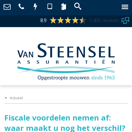
8.9
1.405 reviews
Actueel
Fiscale voordelen nemen af:
waar maakt u nog het verschil?